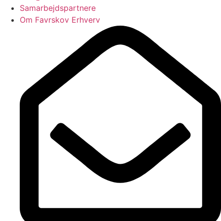
Samarbejdspartnere
Om Favrskov Erhverv