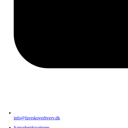
info@favrskoverhverv.dk
Samarbejdspartnere