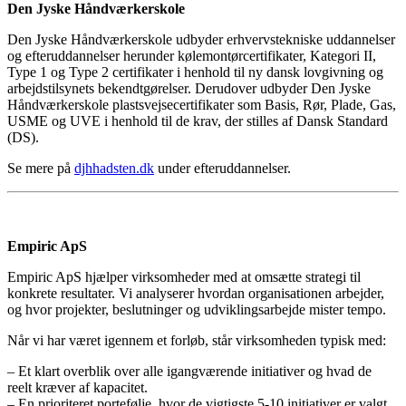
Den Jyske Håndværkerskole
Den Jyske Håndværkerskole udbyder erhvervstekniske uddannelser
og efteruddannelser herunder kølemontørcertifikater, Kategori II,
Type 1 og Type 2 certifikater i henhold til ny dansk lovgivning og
arbejdstilsynets bekendtgørelser. Derudover udbyder Den Jyske
Håndværkerskole plastsvejsecertifikater som Basis, Rør, Plade, Gas,
USME og UVE i henhold til de krav, der stilles af Dansk Standard
(DS).
Se mere på
djhhadsten.dk
under efteruddannelser.
Empiric ApS
Empiric ApS hjælper virksomheder med at omsætte strategi til
konkrete resultater. Vi analyserer hvordan organisationen arbejder,
og hvor projekter, beslutninger og udviklingsarbejde mister tempo.
Når vi har været igennem et forløb, står virksomheden typisk med:
– Et klart overblik over alle igangværende initiativer og hvad de
reelt kræver af kapacitet.
– En prioriteret portefølje, hvor de vigtigste 5-10 initiativer er valgt