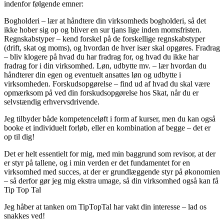
indenfor følgende emner:
Bogholderi – lær at håndtere din virksomheds bogholderi, så det
ikke hober sig op og bliver en sur tjans lige inden momsfristen.
Regnskabstyper – kend forskel på de forskellige regnskabstyper
(drift, skat og moms), og hvordan de hver især skal opgøres. Fradrag
– bliv klogere på hvad du har fradrag for, og hvad du ikke har
fradrag for i din virksomhed. Løn, udbytte mv. – lær hvordan du
håndterer din egen og eventuelt ansattes løn og udbytte i
virksomheden. Forskudsopgørelse – find ud af hvad du skal være
opmærksom på ved din forskudsopgørelse hos Skat, når du er
selvstændig erhvervsdrivende.
Jeg tilbyder både kompetenceløft i form af kurser, men du kan også
booke et individuelt forløb, eller en kombination af begge – det er
op til dig!
Det er helt essentielt for mig, med min baggrund som revisor, at der
er styr på tallene, og i min verden er det fundamentet for en
virksomhed med succes, at der er grundlæggende styr på økonomien
– så derfor gør jeg mig ekstra umage, så din virksomhed også kan få
Tip Top Tal
Jeg håber at tanken om TipTopTal har vakt din interesse – lad os
snakkes ved!