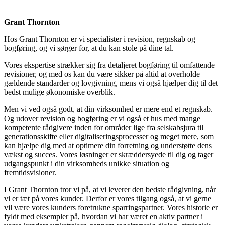
Grant Thornton
Hos Grant Thornton er vi specialister i revision, regnskab og
bogføring, og vi sørger for, at du kan stole på dine tal.
Vores ekspertise strækker sig fra detaljeret bogføring til omfattende
revisioner, og med os kan du være sikker på altid at overholde
gældende standarder og lovgivning, mens vi også hjælper dig til det
bedst mulige økonomiske overblik.
Men vi ved også godt, at din virksomhed er mere end et regnskab.
Og udover revision og bogføring er vi også et hus med mange
kompetente rådgivere inden for områder lige fra selskabsjura til
generationsskifte eller digitaliseringsprocesser og meget mere, som
kan hjælpe dig med at optimere din forretning og understøtte dens
vækst og succes. Vores løsninger er skræddersyede til dig og tager
udgangspunkt i din virksomheds unikke situation og
fremtidsvisioner.
I Grant Thornton tror vi på, at vi leverer den bedste rådgivning, når
vi er tæt på vores kunder. Derfor er vores tilgang også, at vi gerne
vil være vores kunders foretrukne sparringspartner. Vores historie er
fyldt med eksempler på, hvordan vi har været en aktiv partner i