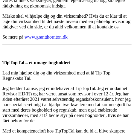
vores kunders vækstrejser, gennem regelmæssig dialog, strategisk
rådgivning og økonomisk indsigt.
Måske skal vi hjælpe dig og din virksomhed? Hvis du er klar til at
tage din virksomhed til det næste niveau med en pålidelig revisor og
rådgiver ved din side, er du altid velkommen til at kontakte os.
Se mere på
www.grantthornton.dk
TipTopTal – et umage bogholderi
Lad mig hjælpe dig og din virksomhed med at få Tip Top
Regnskabs Tal.
Jeg hedder Louise, jeg er indehaver af TipTopTal. Jeg er uddannet
Revisor HD(R) og har været ansat som revisor i over 12 år. Jeg har
siden efteråret 2021 været selvstændig regnskabskonsulent, hvor jeg
har specialiseret mig i at hjælpe iværksættere med at komme godt fra
start med deres bogholderi og regnskab, men også etablerede
virksomheder, med at få bedre styr på deres bogholderi, hvis de har
fået behov for det.
Med et kompetenceløft hos TipTopTal kan du bl.a. blive skarpere