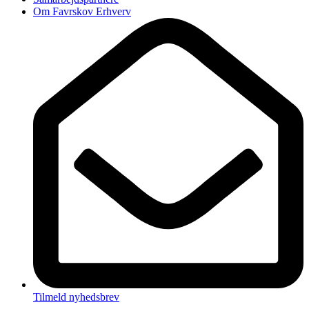
Om Favrskov Erhverv
Tilmeld nyhedsbrev