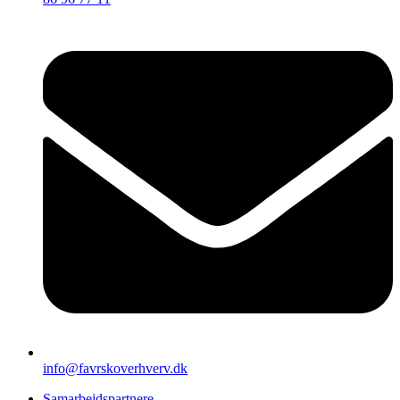
info@favrskoverhverv.dk
Samarbejdspartnere