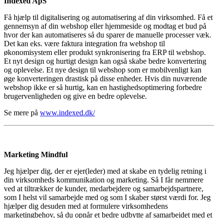
Indexed ApS
Få hjælp til digitalisering og automatisering af din virksomhed. Få et
gennemsyn af din webshop eller hjemmeside og modtag et bud på
hvor der kan automatiseres så du sparer de manuelle processer væk.
Det kan eks. være faktura integration fra webshop til
økonomisystem eller produkt synkronisering fra ERP til webshop.
Et nyt design og hurtigt design kan også skabe bedre konvertering
og oplevelse. Et nye design til webshop som er mobilvenligt kan
øge konverteringen drastisk på disse enheder. Hvis din nuværende
webshop ikke er så hurtig, kan en hastighedsoptimering forbedre
brugervenligheden og give en bedre oplevelse.
Se mere på
www.indexed.dk/
Marketing Mindful
Jeg hjælper dig, der er ejer(leder) med at skabe en tydelig retning i
din virksomheds kommunikation og marketing. Så I får nemmere
ved at tiltrækker de kunder, medarbejdere og samarbejdspartnere,
som I helst vil samarbejde med og som I skaber størst værdi for. Jeg
hjælper dig desuden med at formulere virksomhedens
marketingbehov, så du opnår et bedre udbytte af samarbejdet med et