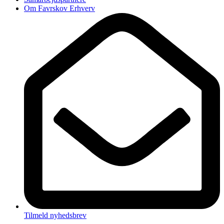
Om Favrskov Erhverv
Tilmeld nyhedsbrev