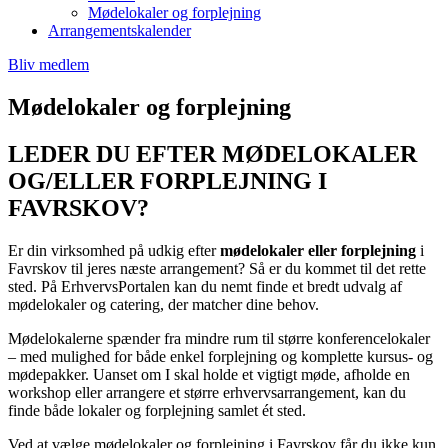
Mødelokaler og forplejning
Arrangementskalender
Bliv medlem
Mødelokaler og forplejning
LEDER DU EFTER MØDELOKALER
OG/ELLER FORPLEJNING I
FAVRSKOV?
Er din virksomhed på udkig efter
mødelokaler eller forplejning
i
Favrskov til jeres næste arrangement? Så er du kommet til det rette
sted. På ErhvervsPortalen kan du nemt finde et bredt udvalg af
mødelokaler og catering, der matcher dine behov.
Mødelokalerne spænder fra mindre rum til større konferencelokaler
– med mulighed for både enkel forplejning og komplette kursus- og
mødepakker. Uanset om I skal holde et vigtigt møde, afholde en
workshop eller arrangere et større erhvervsarrangement, kan du
finde både lokaler og forplejning samlet ét sted.
Ved at vælge mødelokaler og forplejning i Favrskov får du ikke kun