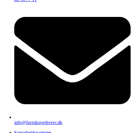
info@favrskoverhverv.dk
Samarbejdspartnere