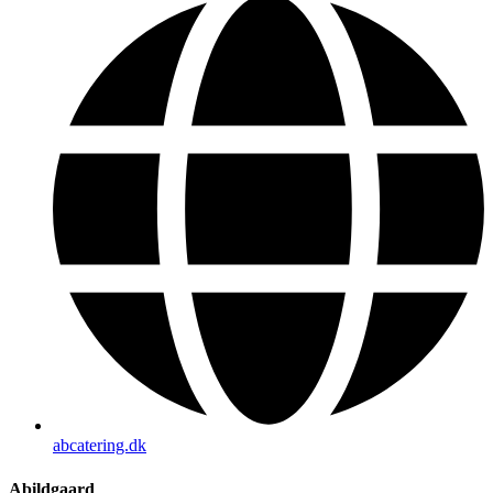
abcatering.dk
Abildgaard