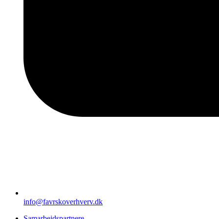
info@favrskoverhverv.dk
Samarbejdspartnere