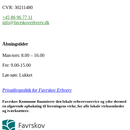
CVR: 30211480
+45 86 96 77 11
info@favrskoverhverv.dk
Åbningstider
Man-tors: 8.00 – 16.00
Fre: 9.00-15.00
Lør-søn: Lukket
Privatlivspolitik for Favrskov Erhverv
Favrskov Kommune finansierer den lokale erhvervsservice og yder dermed
en afgørende opbakning til foreningens virke, for alle lokale virksomheder
og iværksættere.