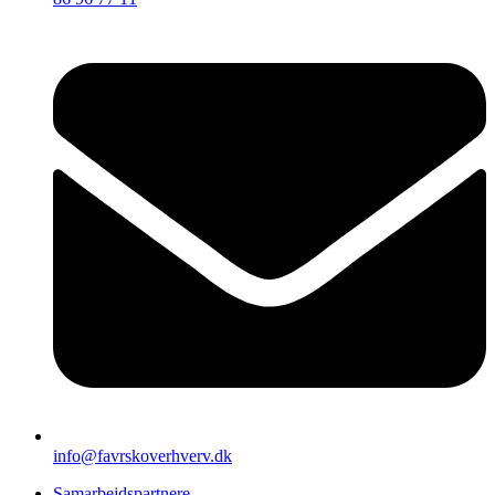
info@favrskoverhverv.dk
Samarbejdspartnere