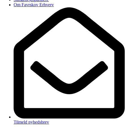
Om Favrskov Erhverv
Tilmeld nyhedsbrev