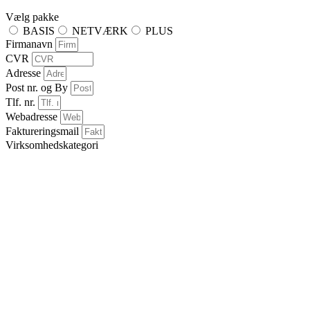
Vælg pakke
BASIS
NETVÆRK
PLUS
Firmanavn
CVR
Adresse
Post nr. og By
Tlf. nr.
Webadresse
Faktureringsmail
Virksomhedskategori