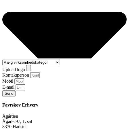
Upload logo
Kontaktperson
Mobil
E-mail
Send
Favrskov Erhverv
Ågården
Ågade 97, 1. sal
8370 Hadsten