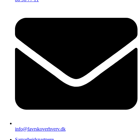
info@favrskoverhverv.dk
Samarbejdspartnere