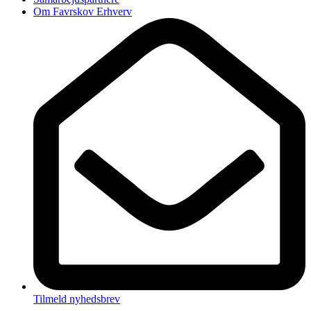
Om Favrskov Erhverv
Tilmeld nyhedsbrev