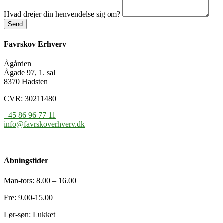
Hvad drejer din henvendelse sig om?
Send
Favrskov Erhverv
Ågården
Ågade 97, 1. sal
8370 Hadsten
CVR: 30211480
+45 86 96 77 11
info@favrskoverhverv.dk
Åbningstider
Man-tors: 8.00 – 16.00
Fre: 9.00-15.00
Lør-søn: Lukket