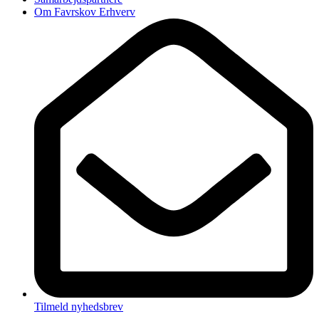
Om Favrskov Erhverv
Tilmeld nyhedsbrev