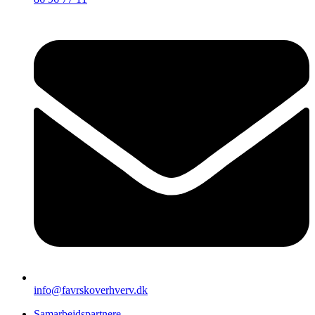
info@favrskoverhverv.dk
Samarbejdspartnere