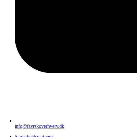
info@favrskoverhverv.dk
Samarbejdspartnere