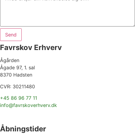
Send
Favrskov Erhverv
Ågården
Ågade 97, 1. sal
8370 Hadsten
CVR: 30211480
+45 86 96 77 11
info@favrskoverhverv.dk
Åbningstider