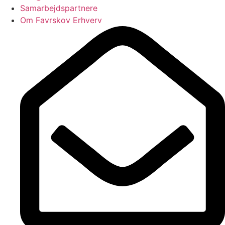
Samarbejdspartnere
Om Favrskov Erhverv