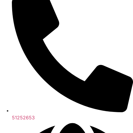
51252653