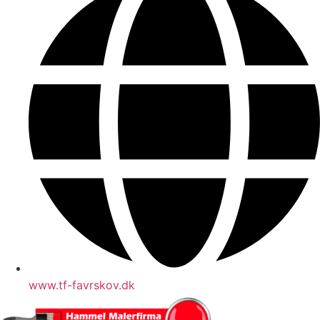
www.tf-favrskov.dk