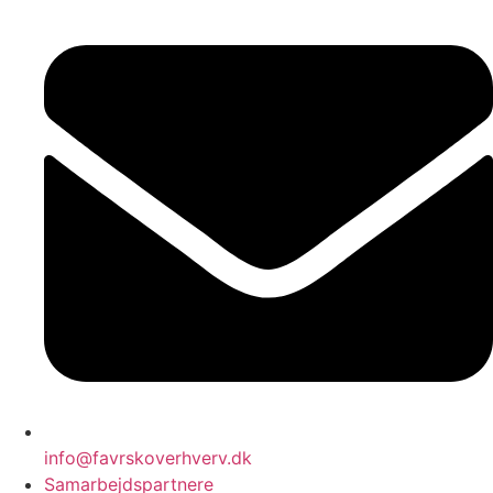
info@favrskoverhverv.dk
Samarbejdspartnere