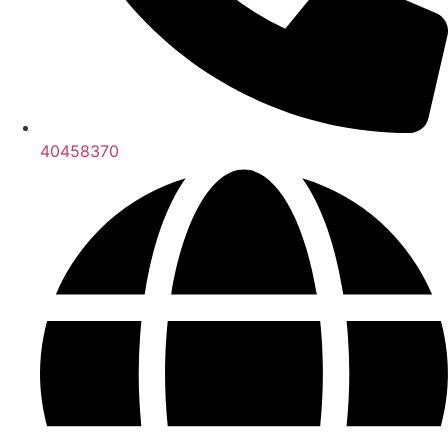
40458370