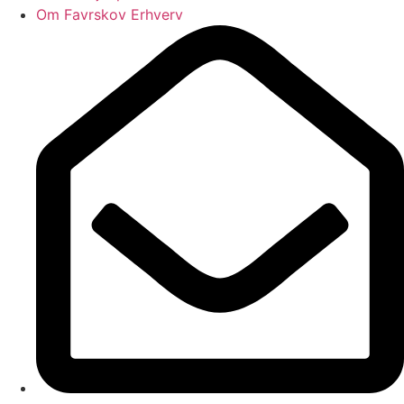
Om Favrskov Erhverv